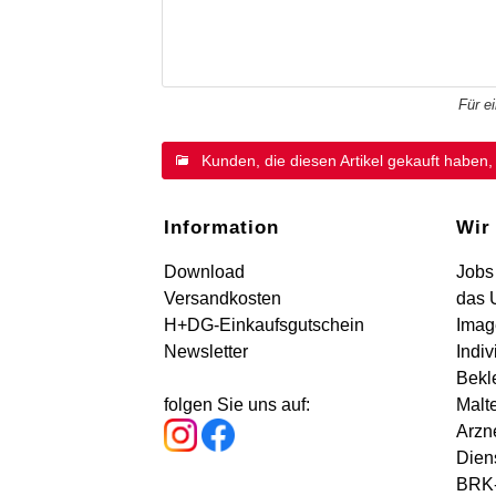
Für e
Kunden, die diesen Artikel gekauft haben,
Information
Wir
Download
Jobs
Versandkosten
das 
H+DG-Einkaufsgutschein
Imag
Newsletter
Indiv
Bekl
folgen Sie uns auf:
Malt
Arzne
Dien
BRK-