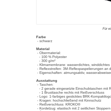
Für e
Farbe
- schwarz
Material
- Obermaterial:
- 100 % Polyester
- 300 g/m²
- Klimamembrane: wasserdichtes, winddichtes 
- Reflexstreifen: 3M-Reflexpaspelierungen an
- Eigenschaften: atmungsaktiv, wasserabweisen
Ausstattung
- Taschen:
- 2 gerade eingesetzte Einschubtaschen mit R
- 1 Brusttasche rechts mit Reißverschluss
- Logo: 1-farbiges gesticktes BRK-Kompaktlogo 
- Kragen: hochschließend mit Kinnschutz
- Reißverschluss: KROKO®
- Kordelzug: elastisch mit 2 seitlichen Stopper