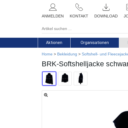
ANMELDEN
KONTAKT
DOWNLOAD
J
Aktionen
Organisationen
Home
>
Bekleidung
>
Softshell- und Fleecejac
BRK-Softshelljacke schwa