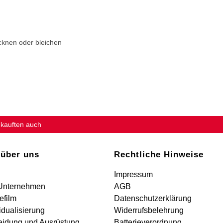
cknen oder bleichen
 kauften auch
 über uns
Rechtliche Hinweise
Impressum
Unternehmen
AGB
efilm
Datenschutzerklärung
idualisierung
Widerrufsbelehrung
eidung und Ausrüstung
Batterieverordnung