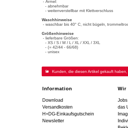
- Ärmel:
- abnehmbar
- weitenverstellbar mit Klettverschluss
Waschhinweise
- waschbar bis 40° C, nicht bügeln, trommeltro
Größenhinweise
- lieferbare Größen:
- XS / S / M / L / XL / XXL / 3XL
- (= 42/44 - 66/68)
- unisex
Kunden, die diesen Artikel gekauft haben,
Information
Wir
Download
Jobs
Versandkosten
das 
H+DG-Einkaufsgutschein
Imag
Newsletter
Indiv
Bekl