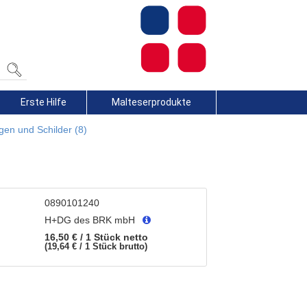
Erste Hilfe
Malteserprodukte
en und Schilder (8)
0890101240
H+DG des BRK mbH
16,50 € / 1 Stück
netto
19,64 € / 1 Stück
brutto