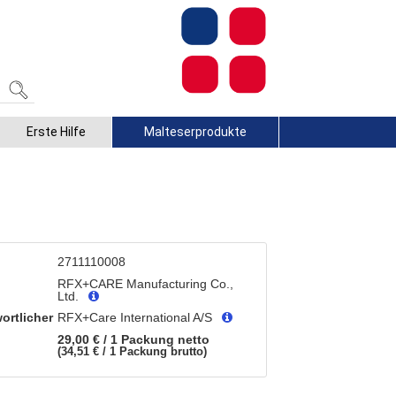
Erste Hilfe
Malteserprodukte
2711110008
RFX+CARE Manufacturing Co.,
Ltd.
ortlicher
RFX+Care International A/S
29,00 € / 1 Packung
netto
34,51 € / 1 Packung
brutto