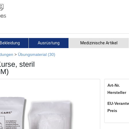
OBS
Bekleidung
Ausrüstung
Medizinische Artikel
ildungen
>
Übungsmaterial (30)
rse, steril
-M)
Art-Nr.
Hersteller
EU-Verantw
Preis